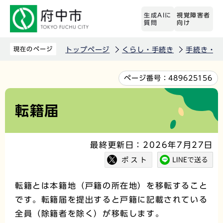
こ
生成AIに
視覚障害者
の
質問
向け
ペ
ー
現在のページ
トップページ
くらし・手続き
手続き・届
ジ
の
本
ページ番号：
489625156
先
文
頭
こ
転籍届
で
こ
す
か
最終更新日：2026年7月27日
ら
転籍とは本籍地（戸籍の所在地）を移転すること
です。転籍届を提出すると戸籍に記載されている
全員（除籍者を除く）が移転します。