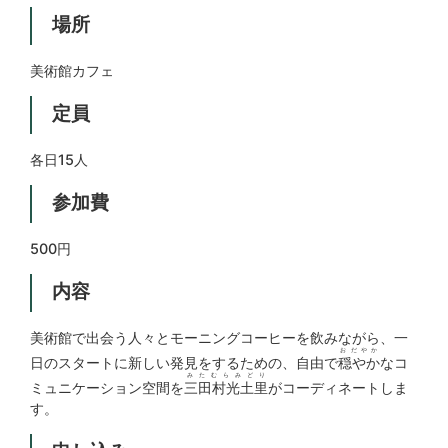
場所
美術館カフェ
定員
各日15人
参加費
500円
内容
美術館で出会う人々とモーニングコーヒーを飲みながら、一
おだやか
日のスタートに新しい発見をするための、自由で
穏やか
なコ
みたむらみどり
ミュニケーション空間を
三田村光土里
がコーディネートしま
す。