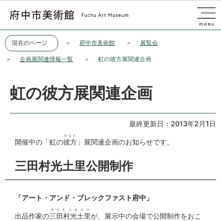
このページの本文へ移動
現在のページ
府中市美術館
展覧会
企画展関連情報一覧
虹の彼方展関連企画
虹の彼方展関連企画
最終更新日：2013年2月1日
かなた
開催中の「虹の
彼方
」展関連企画のお知らせです。
三田村光土里公開制作
「アート・アンド・ブレックファスト府中」
みたむらみどり
出品作家の
三田村光土里
が、展示中の会場で公開制作をおこ