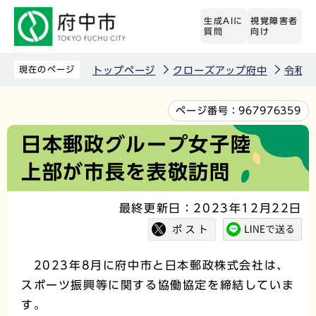
こ
生成AIに
視覚障害者
の
質問
向け
ペ
ー
現在のページ
トップページ
クローズアップ府中
令和5
ジ
の
本
ページ番号：
967976359
先
文
日本郵政グループ女子陸
頭
こ
上部が市長を表敬訪問
で
こ
す
か
最終更新日：2023年12月22日
ら
2023年8月に府中市と日本郵政株式会社は、
スポーツ振興等に関する協働協定を締結していま
す。