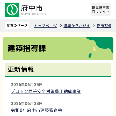
こ
視覚障害者
の
向けサイト
ペ
ー
現在のページ
トップページ
組織からさがす
都市整備部
ジ
の
本
建築指導課
先
文
頭
こ
で
こ
更新情報
す
か
ら
2026年06月25日
ブロック塀等安全対策費用助成事業
2026年06月23日
令和8年府中市建築審査会