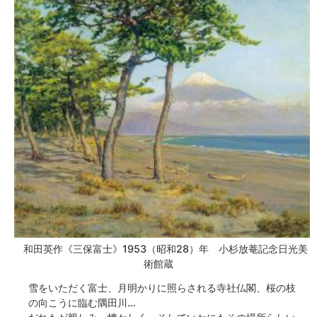
和田英作《三保富士》1953（昭和28）年 小杉放菴記念日光美
術館蔵
雪をいただく富士、月明かりに照らされる寺社仏閣、桜の枝
の向こうに臨む隅田川…