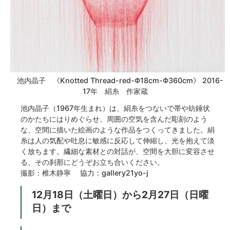
池内晶子 《Knotted Thread-red-Φ18cm-Φ360cm》 2016-
17年 絹糸 作家蔵
池内晶子（1967年生まれ）は、絹糸をつないで帯や紡錘状
のかたちにはりめぐらせ、周囲の空気を含んだ彫刻のよう
な、空間に描いた絵画のような作品をつくってきました。絹
糸は人の気配や吐息に敏感に反応して伸縮し、光を抱えて淡
く放ちます。繊細な素材との対話が、空間を大胆に変容させ
る、その刹那にどうぞお立ち合いください。
撮影：椎木静寧 協力：gallery21yo-j
12月18日（土曜日）から2月27日（日曜
日）まで