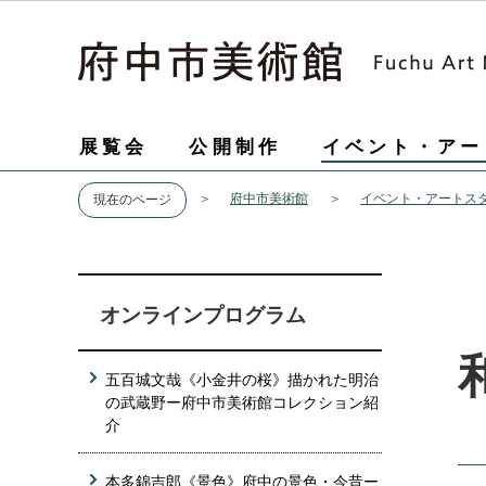
展覧会
公開制作
イベント・アー
府中市美術館
イベント・アートス
現在のページ
オンラインプログラム
五百城文哉《小金井の桜》描かれた明治
の武蔵野ー府中市美術館コレクション紹
介
本多錦吉郎《景色》府中の景色・今昔ー