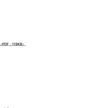
DF：119KB）