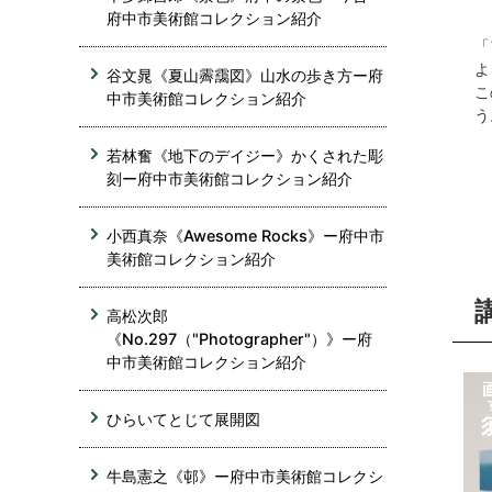
府中市美術館コレクション紹介
「
よ
谷文晁《夏山霽靄図》山水の歩き方ー府
こ
中市美術館コレクション紹介
う
若林奮《地下のデイジー》かくされた彫
刻ー府中市美術館コレクション紹介
小西真奈《Awesome Rocks》ー府中市
美術館コレクション紹介
高松次郎
《No.297（"Photographer"）》ー府
中市美術館コレクション紹介
ひらいてとじて展開図
牛島憲之《邨》ー府中市美術館コレクシ