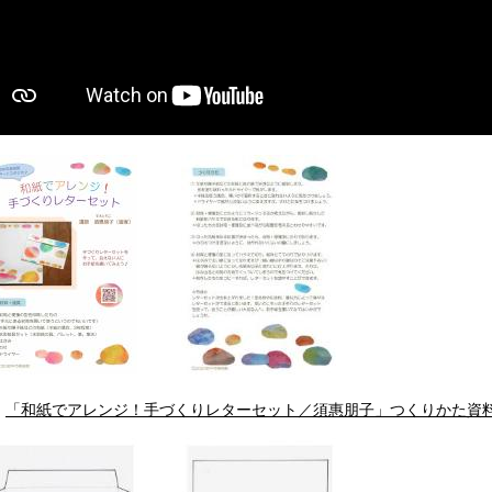
「和紙でアレンジ！手づくりレターセット／須惠朋子」つくりかた資料 （