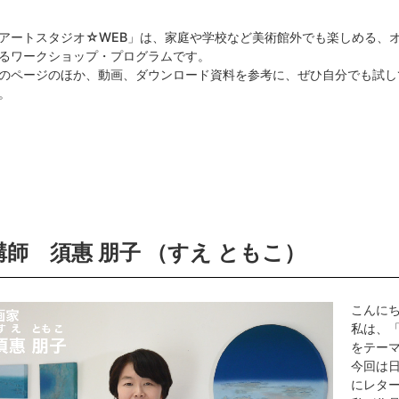
アートスタジオ☆WEB」は、家庭や学校など美術館外でも楽しめる、
るワークショップ・プログラムです。
のページのほか、動画、ダウンロード資料を参考に、ぜひ自分でも試し
。
講師 須惠 朋子 （すえ ともこ）
こんに
私は、
をテー
今回は
にレタ