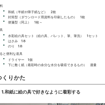
料
和紙（半紙や障子紙など） 2枚
封筒型（ダウンロード用資料を印刷したもの） 1枚
便箋型（同上） 1枚～
具
水彩絵の具セット（絵の具、パレット、筆、筆洗） 1セット
はさみ 1本
のり 1本
ると便利な道具
ドライヤー 1個
下に敷く紙（着彩時の余分な水分を吸収できるもの） 適量
つくりかた
1.和紙に絵の具で好きなように着彩する