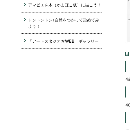
アマビエを木（かまぼこ板）に描こう！
トントントン♪自然をつかって染めてみ
よう！
「アートスタジオ☆WEB」ギャラリー
4
4