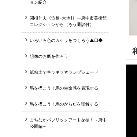
ョン紹介
関根伸夫《位相-大地1》―府中市美術館
コレクションから（ろう通訳付）
いろいろ色のカケラをつくろう▲□◆
想像のお庭を作ろう
紙粘土でキラキラ☆ランプシェード
馬を描こう！馬の生命感を表現する
馬を描こう！馬のからだを理解する
まちなかパブリックアート探検！～府中
公園編～