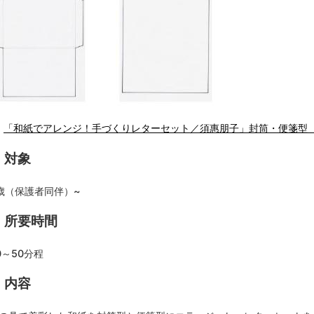
「和紙でアレンジ！手づくりレターセット／須惠朋子」封筒・便箋型 （P
対象
歳（保護者同伴）~
所要時間
0～50分程
内容