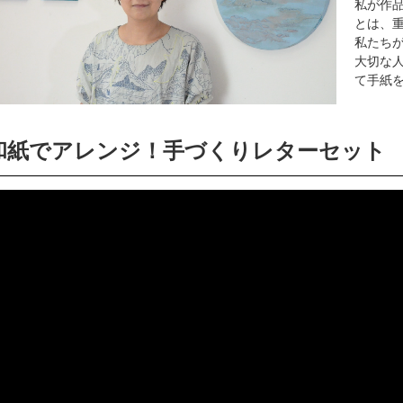
私が作品
とは、
私たち
大切な
て手紙
和紙でアレンジ！手づくりレターセット