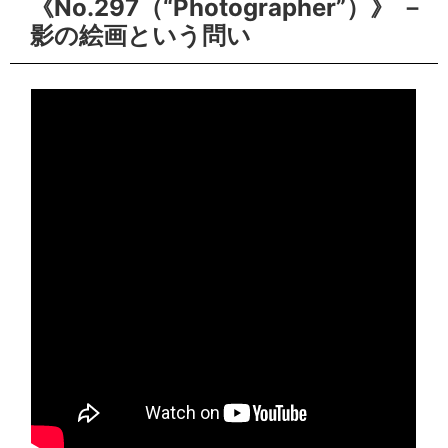
《No.297（“Photographer”）》 －
影の絵画という問い