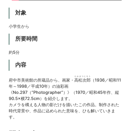
対象
小学生から
所要時間
約5分
内容
たかまつじろう
府中市美術館の所蔵品から、画家・
高松次郎
（1936／昭和11
年～1998／平成10年）の油彩画
《No.297（“Photographer”）》（1970／昭和45年作、縦
90.5×横72.5cm）を紹介します。
カメラを構える人物の影だけを描いたこの作品。制作された
時代背景や、作品に込められた意味を、ひも解いていきま
す。