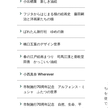
小出楢重 新しき油絵
フジタからはじまる猫の絵画史 藤田嗣
治と洋画家たちの猫
ぱれたん旅行社 ゆめの旅
橋口五葉のデザイン世界
春の江戸絵画まつり 司馬江漢と亜欧堂
田善 かっこいい油絵
小西真奈 Wherever
大
市制施行70周年記念 アルフォンス・ミ
ち
ュシャ ふたつの世界
を
使
て
市制施行70周年記念 自然、生命、平