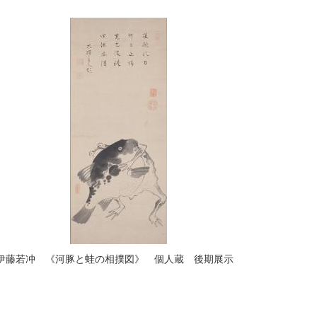
伊藤若冲 《河豚と蛙の相撲図》 個人蔵 後期展示