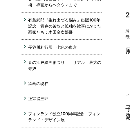
術 禅画からヘタウマまで
有島武郎『生れ出づる悩み』出版100年
記念 青春の苦悩と孤独を歓喜にかえた
展
画家たち：木田金次郎展
毎
長谷川利行展 七色の東京
春の江戸絵画まつり リアル 最大の
奇抜
絵画の現在
い
正宗得三郎
フィンランド独立100周年記念 フィン
ランド・デザイン展