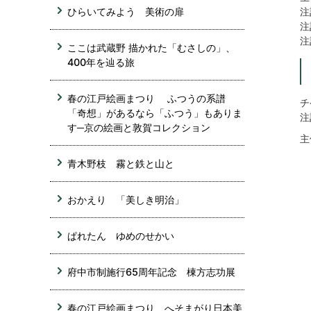
注
ひらいてみよう 美術の扉
注
注
ここは武蔵野 描かれた「むさしの」、
400年を辿る旅
春の江戸絵画まつり ふつうの系譜
チ
「奇想」があるなら「ふつう」もありま
注
す─京の絵画と敦賀コレクション
主
青木野枝 霧と鉄と山と
おかえり 「美しき明治」
ぱれたん ゆめのせかい
府中市制施行65周年記念 棟方志功展
春の江戸絵画まつり へそまがり日本美