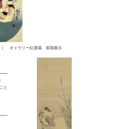
）》 ギャラリー紅屋蔵 前期展示
。
曜
こと