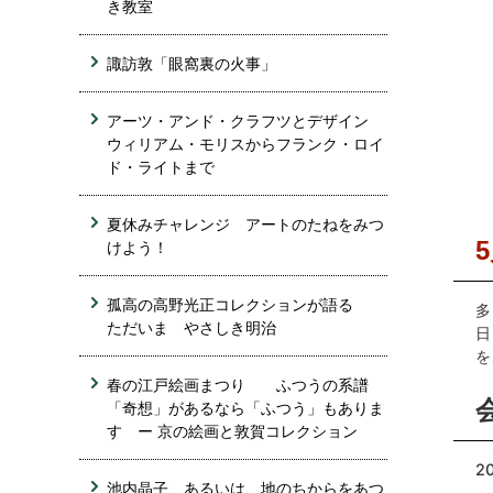
き教室
諏訪敦「眼窩裏の火事」
アーツ・アンド・クラフツとデザイン
ウィリアム・モリスからフランク・ロイ
ド・ライトまで
夏休みチャレンジ アートのたねをみつ
けよう！
孤高の高野光正コレクションが語る
多
ただいま やさしき明治
日
を
春の江戸絵画まつり ふつうの系譜
「奇想」があるなら「ふつう」もありま
す ー 京の絵画と敦賀コレクション
2
池内晶子 あるいは、地のちからをあつ