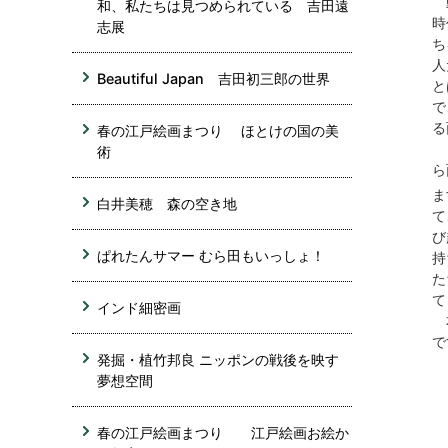
動
和、私たちは見つめられている 吉田遠
時
志展
ち
人
Beautiful Japan 吉田初三郎の世界
と
で
る
春の江戸絵画まつり ほとけの国の美
も
術
ら
ま
白井美穂 森の空き地
て
び
ぱれたんサマー むら田もいっしょ！
持
た
て
インド細密画
本
で
発掘・植竹邦良 ニッポンの戦後を映す
夢想空間
春の江戸絵画まつり 江戸絵画お絵か