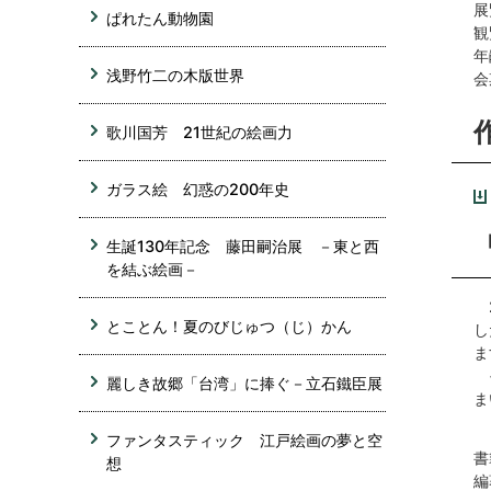
展
ぱれたん動物園
観
年
浅野竹二の木版世界
会
歌川国芳 21世紀の絵画力
ガラス絵 幻惑の200年史
生誕130年記念 藤田嗣治展 －東と西
を結ぶ絵画－
2
とことん！夏のびじゅつ（じ）かん
し
ま
そ
麗しき故郷「台湾」に捧ぐ－立石鐵臣展
ま
「
ファンタスティック 江戸絵画の夢と空
書
想
編