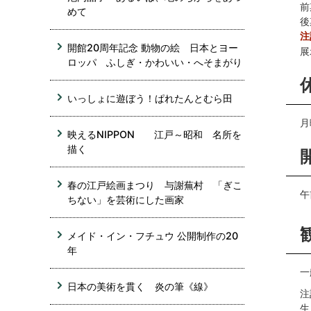
前
めて
後
注
開館20周年記念 動物の絵 日本とヨー
展
ロッパ ふしぎ・かわいい・へそまがり
いっしょに遊ぼう！ぱれたんとむら田
月
映えるNIPPON 江戸～昭和 名所を
描く
春の江戸絵画まつり 与謝蕪村 「ぎこ
午
ちない」を芸術にした画家
メイド・イン・フチュウ 公開制作の20
年
一
日本の美術を貫く 炎の筆《線》
注
生