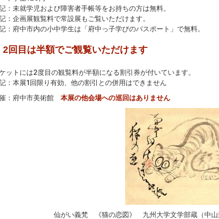
記：未就学児および障害者手帳等をお持ちの方は無料。
記：企画展観覧料で常設展もご覧いただけます。
記：府中市内の小中学生は「府中っ子学びのパスポート」で無料。
2回目は半額でご観覧いただけます
ケットには2度目の観覧料が半額になる割引券が付いています。
記：本展1回限り有効、他の割引との併用はできません
催：府中市美術館
本展の他会場への巡回はありません
仙がい義梵 《猫の恋図》 九州大学文学部蔵（中山