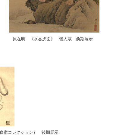
原在明 《水呑虎図》 個人蔵 前期展示
森彦コレクション） 後期展示