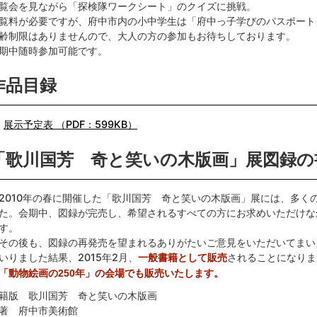
覧会を見ながら「探検隊ワークシート」のクイズに挑戦。
覧料が必要ですが、府中市内の小中学生は「府中っ子学びのパスポート
齢制限はありませんので、大人の方の参加もお待ちしております。
期中随時参加可能です。
作品目録
展示予定表 （PDF：599KB）
「歌川国芳 奇と笑いの木版画」展図録の
010年の春に開催した「歌川国芳 奇と笑いの木版画」展には、多く
た。会期中、図録が完売し、希望されるすべての方にお求めいただけな
す。
の後も、図録の再発売を望まれるありがたいご意見をいただいてまい
いりました結果、2015年2月、
されることになりま
一般書籍として販売
動物絵画の250年」の会場でも販売いたします。
籍版 歌川国芳 奇と笑いの木版画
著 府中市美術館