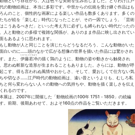
物という存在から、人は色々な美術を生み出しました。とりわけ江戸
代の動物絵画は、本当に多彩です。中世からの伝統を受け継ぐ作品はも
ろんのこと、個性的な画家による楽しい作品も数多くあります。多くの
たちが絵を「楽しむ」時代になったことが、その一因でしょう。「芸術
はこうあるべきだ」といった考え方に必ずしも縛られない時代だったの
、人と動物との多様で複雑な関係が、ありのまま作品に映し出されてい
面もあるように思われます。
し動物が人と同じことを演じたらどうなるだろう、こんな動物がいた
面白いのに……頭のなかで広がる想像の世界を描いた作品には驚かされ
いとうじゃくちゅう
す。また、
伊藤若冲
の描く鶏のように、動物の姿や動きから触発され
、思わぬ斬新な造形が生まれることもありました。さらには、動物が呼
起こす、得も言われぬ風情やおかしさ、そして、愛おしくて仕方ない気
ちや切なさ……江戸時代の動物絵画は、遠い昔というよりも、むしろ私
ちと何ら変わらない人々の動物への気持ちや、動物を描く楽しさを伝え
くれるのです。
展は、2007年に開催した「動物絵画の100年 1751－1850」の続編
す。前期、後期あわせて、およそ160点の作品をご覧いただきます。