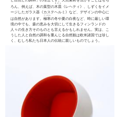
きざら
ろん、例えば、木の葉型の
木皿
《レヘティ》、しずくをイメ
ージしたガラス器《カステヘルミ》など、デザインの中心に
ごっかん
は自然があります。
極寒
の冬や夏の白夜など、時に厳しい環
境の中でも、森の恵みを大切にして生きるフィンランドの
人々の生き方そのものとも言えるかもしれません。実は、こ
うした人と自然の調和を重んじる自然観は欧米諸国では珍し
く、むしろ私たち日本人の伝統に親しいものでしょう。