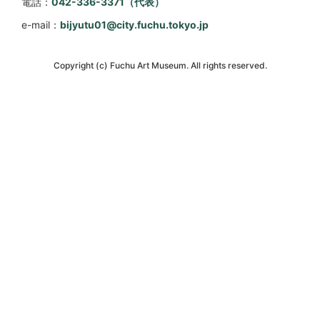
電話：
042-336-3371（代表）
e-mail：
bijyutu01@city.fuchu.tokyo.jp
Copyright (c) Fuchu Art Museum. All rights reserved.