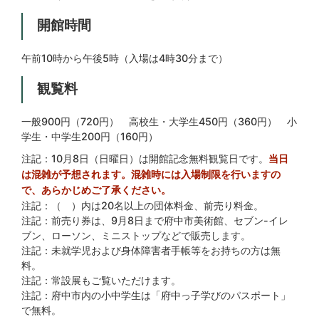
開館時間
午前10時から午後5時（入場は4時30分まで）
観覧料
一般900円（720円） 高校生・大学生450円（360円） 小
学生・中学生200円（160円）
注記：10月8日（日曜日）は開館記念無料観覧日です。
当日
は混雑が予想されます。混雑時には入場制限を行いますの
で、あらかじめご了承ください。
注記：（ ）内は20名以上の団体料金、前売り料金。
注記：前売り券は、9月8日まで府中市美術館、セブン-イレ
ブン、ローソン、ミニストップなどで販売します。
注記：未就学児および身体障害者手帳等をお持ちの方は無
料。
注記：常設展もご覧いただけます。
注記：府中市内の小中学生は「府中っ子学びのパスポート」
で無料。