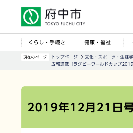
こ
の
ペ
ー
ジ
くらし・手続き
健康・福祉
の
先
トップページ
文化・スポーツ・生涯
現在のページ
頭
広報連載「ラグビーワールドカップ201
で
す
本
文
こ
2019年12月21
こ
か
ら