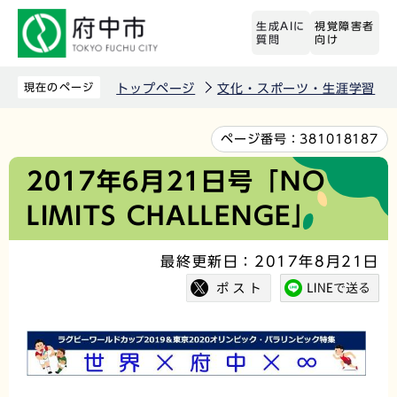
こ
生成AIに
視覚障害者
の
質問
向け
ペ
ー
現在のページ
トップページ
文化・スポーツ・生涯学習
ジ
の
本
ページ番号：
381018187
先
文
2017年6月21日号「NO
頭
こ
LIMITS CHALLENGE」
で
こ
す
か
最終更新日：2017年8月21日
ら