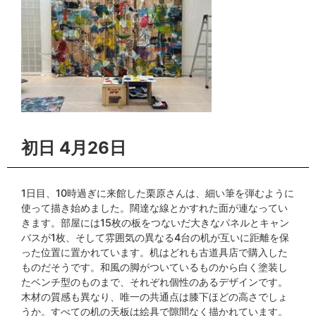
初日 4月26日
1日目、10時過ぎに来館した栗原さんは、細い筆を弾むように
使って描き始めました。闊達な線とかすれた面が連なってい
きます。部屋には15枚の板をつないだ大きなパネルとキャン
バスが1枚、そして雰囲気の異なる4台の机が互いに距離を保
った位置に置かれています。机はどれも古道具店で購入した
ものだそうです。和風の脚がついているものから白く塗装し
たベンチ型のものまで、それぞれ個性のあるデザインです。
木材の質感も異なり、唯一の共通点は膝下ほどの高さでしょ
うか。すべての机の天板は絵具で隙間なく描かれています。