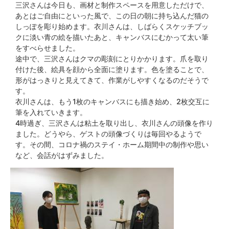
三沢さんは今日も、画材と制作スペースを用意しただけで、
あとはご自由にといった風で、この日の朝に持ち込んだ猫の
しっぽを彫り始めます。衣川さんは、しばらくスケッチブッ
クに淡い青の絵を描いたあと、キャンバスにむかって太い筆
をすべらせました。
途中で、三沢さんはクマの彫刻にとりかかります。爪を取り
付けた後、絵具を顔から全面に塗ります。色を塗ることで、
形がはっきりと見えてきて、作業がしやすくなるのだそうで
す。
衣川さんは、もう1枚のキャンバスにも描き始め、2枚交互に
筆を入れていきます。
4時過ぎ、三沢さんは粘土を取り出し、衣川さんの頭像を作り
ました。どうやら、ゲストの頭像づくりは毎回やるようで
す。その間、コロナ禍のステイ・ホーム期間中の制作や思い
など、会話がはずみました。