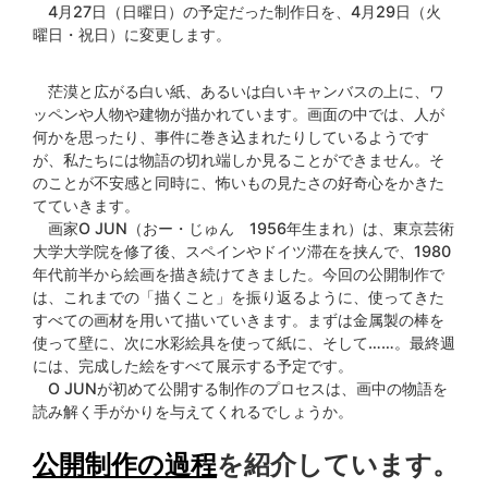
4月27日（日曜日）の予定だった制作日を、4月29日（火
曜日・祝日）に変更します。
茫漠と広がる白い紙、あるいは白いキャンバスの上に、ワ
ッペンや人物や建物が描かれています。画面の中では、人が
何かを思ったり、事件に巻き込まれたりしているようです
が、私たちには物語の切れ端しか見ることができません。そ
のことが不安感と同時に、怖いもの見たさの好奇心をかきた
てていきます。
画家O JUN（おー・じゅん 1956年生まれ）は、東京芸術
大学大学院を修了後、スペインやドイツ滞在を挟んで、1980
年代前半から絵画を描き続けてきました。今回の公開制作で
は、これまでの「描くこと」を振り返るように、使ってきた
すべての画材を用いて描いていきます。まずは金属製の棒を
使って壁に、次に水彩絵具を使って紙に、そして……。最終週
には、完成した絵をすべて展示する予定です。
O JUNが初めて公開する制作のプロセスは、画中の物語を
読み解く手がかりを与えてくれるでしょうか。
公開制作の過程
を紹介しています。