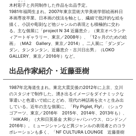
さいこ
木村
彩子
と共同制作した作品を出品予定。
1981年福岡生まれ。2007年東京芸術大学美術学部絵画科日
本画専攻卒業。日本画の技法を軸とし、繊細で批評的な絵を
描く。小説や彫刻など他ジャンルの表現とも積極的に交わ
る。主な個展に「project N 34 近藤恵介」（東京オペラシテ
ィアートギャラリー、東京／2008年）、「12ヶ月のための絵
画」（MA2 Gallery、東京／2014）。二人展に「ダンダン
ダン。タンタンタン。近藤恵介・古川日出男」（LOKO
GALLERY、東京／2016年）など。
出品作家紹介・近藤亜樹
1987年北海道生まれ。東北大震災後の2012年に上京、立川
のスタジオで制作した。湧き出るイメージをダイナミックな
筆遣いと色遣いで絵にとどめ、現代の神話画を次々と生み出
している。近年の主な個展に、「Fly Piglet, Fly!」（シュウ
ゴアーツ、東京／2016年 2015年、2014年、2013年も）、
「HIKARI」（大和日英基金 大和ジャパンハウス、ロンドン／
2016年）。ミュージシャンなど異ジャンルの表現者とのコラ
ボレーションも多く、「NF CULTURA LOUNGE 近藤亜樹