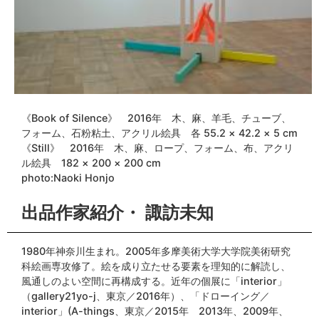
《Book of Silence》 2016年 木、麻、羊毛、チューブ、
フォーム、石粉粘土、アクリル絵具 各 55.2 × 42.2 × 5 cm
《Still》 2016年 木、麻、ロープ、フォーム、布、アクリ
ル絵具 182 × 200 × 200 cm
photo:Naoki Honjo
出品作家紹介・ 諏訪未知
1980年神奈川生まれ。2005年多摩美術大学大学院美術研究
科絵画専攻修了。絵を成り立たせる要素を理知的に解読し、
風通しのよい空間に再構成する。近年の個展に「interior」
（gallery21yo-j、東京／2016年）、「ドローイング／
interior」(A-things、東京／2015年 2013年、2009年、