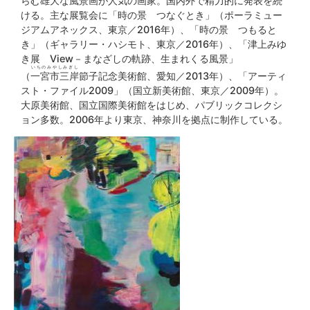
らむ雄大な風景画が人気の画家。国内外で精力的に発表を続
ける。主な展覧会に「時の景 つなぐとき」（ポーラミュー
ジアムアネックス、東京／2016年）、「時の景 つもると
き」（ギャラリー・ハシモト、東京／2016年）、「津上みゆ
き展 View－まなざしの軌跡、生まれくる風景」
いちのみやしみぎし
（
一宮市三岸
節子記念美術館、愛知／2013年）、「アーティ
スト・ファイル2009」（国立新美術館、東京／2009年）。
大原美術館、国立国際美術館をはじめ、パブリックコレクシ
ョン多数。2006年より東京、神奈川を拠点に制作している。