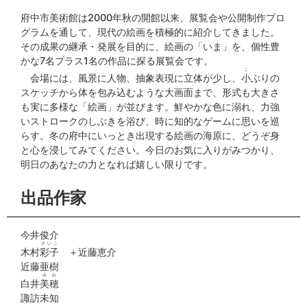
府中市美術館は2000年秋の開館以来、展覧会や公開制作プロ
グラムを通して、現代の絵画を積極的に紹介してきました。
その成果の継承・発展を目的に、絵画の「いま」を、個性豊
かな7名プラス1名の作品に探る展覧会です。
こ
会場には、風景に人物、抽象表現に立体が少し、
小
ぶりの
スケッチから体を包み込むような大画面まで、形式も大きさ
も実に多様な「絵画」が並びます。鮮やかな色に溺れ、力強
いストロークのしぶきを浴び、時に知的なゲームに思いを巡
らす。冬の府中にいっとき出現する絵画の海原に、どうぞ身
と心を浸してみてください。今日のお気に入りがみつかり、
明日のあなたの力となれば嬉しい限りです。
出品作家
今井俊介
さいこ
木村
彩子
＋近藤恵介
近藤亜樹
みお
白井
美穂
諏訪未知