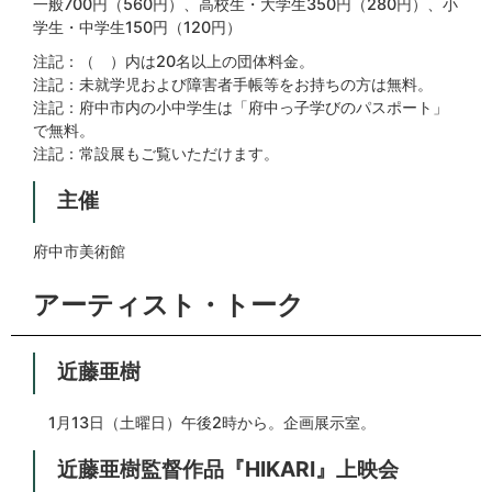
一般700円（560円）、高校生・大学生350円（280円）、小
学生・中学生150円（120円）
注記：（ ）内は20名以上の団体料金。
注記：未就学児および障害者手帳等をお持ちの方は無料。
注記：府中市内の小中学生は「府中っ子学びのパスポート」
で無料。
注記：常設展もご覧いただけます。
主催
府中市美術館
アーティスト・トーク
近藤亜樹
1月13日（土曜日）午後2時から。企画展示室。
近藤亜樹監督作品『HIKARI』上映会