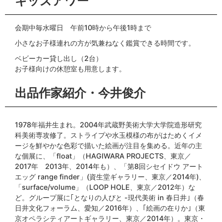
キッズアワー
会期中毎水曜日 午前10時から午後1時まで
小さなお子様連れの方が気兼ねなく鑑賞できる時間です。
ベビーカー貸し出し（2台）
お子様向けの休憩室も用意します。
出品作家紹介・今井俊介
1978年福井生まれ。2004年武蔵野美術大学大学院造形研究
科美術専攻修了。ストライプや水玉模様の布がはためくイメ
ージを鮮やかな色彩で描いた絵画が注目を集める。近年の主
な個展に、「float」（HAGIWARA PROJECTS、東京／
2017年 2013年、2014年も）、「第8回シセイドウ アート
エッグ range finder」(資生堂ギャラリー、東京／2014年)、
「surface/volume」（LOOP HOLE、東京／2012年）な
ど。グループ展に｢となりの人びと -現代美術 in 春日井｣（春
日井文化フォーラム、愛知／2016年）、｢絵画の在りか｣（東
京オペラシティアートギャラリー、東京／2014年）。東京・