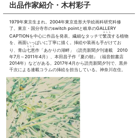
出品作家紹介・木村彩子
1979年東京生まれ。2004年東京造形大学絵画科研究科修
了。東京・国分寺市のswitch pointと岐阜のGALLERY
はんも
CAPTIONを中心に作品を発表。繊細なタッチで
繁茂
する植物
を、画面いっぱいに丁寧に描く。挿絵や装画も手がけてお
ななえ
り、青山
七恵
作「あかりの湖畔」（読売新聞夕刊連載 2010
年7月～2011年4月）、本田昌子作『夏の朝』（福音館書店
2014年）などがある。2017年4月から読売新聞夕刊で、黒井
千次による連載コラムの挿絵を担当している。神奈川在住。